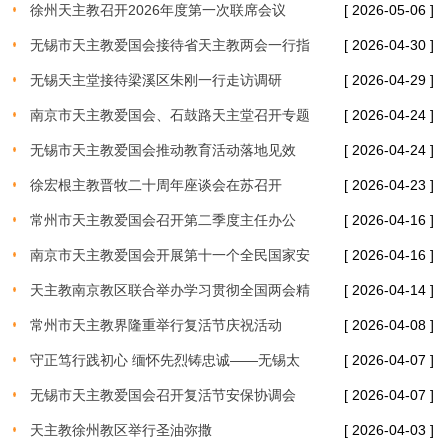
徐州天主教召开2026年度第一次联席会议
[ 2026-05-06 ]
无锡市天主教爱国会接待省天主教两会一行指
[ 2026-04-30 ]
导工作
无锡天主堂接待梁溪区朱刚一行走访调研
[ 2026-04-29 ]
南京市天主教爱国会、石鼓路天主堂召开专题
[ 2026-04-24 ]
联席会议
无锡市天主教爱国会推动教育活动落地见效
[ 2026-04-24 ]
徐宏根主教晋牧二十周年座谈会在苏召开
[ 2026-04-23 ]
常州市天主教爱国会召开第二季度主任办公
[ 2026-04-16 ]
（扩大）会议
南京市天主教爱国会开展第十一个全民国家安
[ 2026-04-16 ]
全教育日专题学习活动
天主教南京教区联合举办学习贯彻全国两会精
[ 2026-04-14 ]
神暨持续推进“学法规、守戒律、重修为、树
常州市天主教界隆重举行复活节庆祝活动
[ 2026-04-08 ]
形象
守正笃行践初心 缅怀先烈铸忠诚——无锡太
[ 2026-04-07 ]
湖天主堂开展清明祭扫烈士陵园活动
无锡市天主教爱国会召开复活节安保协调会
[ 2026-04-07 ]
天主教徐州教区举行圣油弥撒
[ 2026-04-03 ]